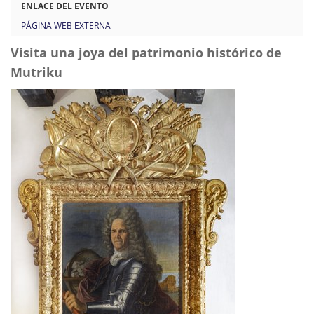
/
ENLACE DEL EVENTO
w
PÁGINA WEB EXTERNA
w
Visita una joya del patrimonio histórico de
w
Mutriku
.
m
u
t
r
i
k
u
.
e
u
s