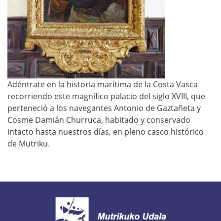
/
e
s
/
a
g
Adéntrate en la historia marítima de la Costa Vasca
e
recorriendo este magnífico palacio del siglo XVIII, que
n
perteneció a los navegantes Antonio de Gaztañeta y
d
Cosme Damián Churruca, habitado y conservado
a
intacto hasta nuestros días, en pleno casco histórico
/
de Mutriku.
v
i
s
i
t