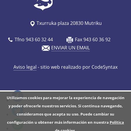
a
-
g
Txurruka plaza 20830 Mutriku
u
i
Tfno 943 60 32 44
Fax 943 60 36 92
a
ENVIAR UN EMAIL
d
a
Aviso legal
- sitio web realizado por CodeSyntax
-
a
l
-
Utilizamos cookies para mejorar la experiencia de navegación
p
y poder ofrecerle nuestros servicios. Si continua navegando,
a
consideramos que acepta su uso. Puede cambiar su
l
configuración u obtener más información en nuestra
Política
a
de cookies
.