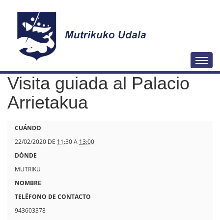
N
Togg
a
Visita guiada al Palacio
v
e
Arrietakua
g
a
h
CUÁNDO
c
t
22/02/2020
DE
11:30
A
13:00
i
t
DÓNDE
ó
p
MUTRIKU
n
s
NOMBRE
:
TELÉFONO DE CONTACTO
/
943603378