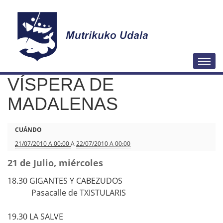
N
Togg
a
VÍSPERA DE
v
e
MADALENAS
g
a
h
CUÁNDO
c
t
21/07/2010 A 00:00
A
22/07/2010 A 00:00
i
t
21 de Julio, miércoles
ó
p
18.30 GIGANTES Y CABEZUDOS
n
s
Pasacalle de TXISTULARIS
:
/
19.30
LA SALVE