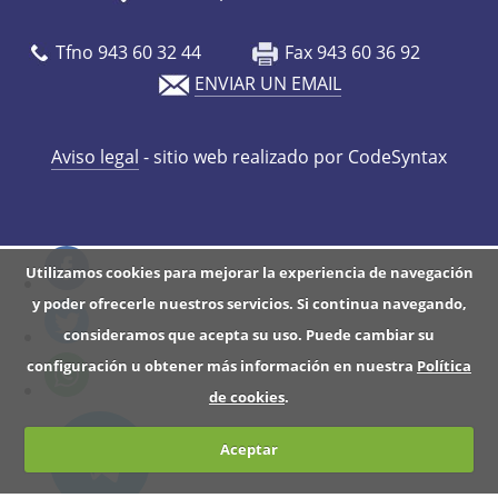
/
e
Tfno 943 60 32 44
Fax 943 60 36 92
s
ENVIAR UN EMAIL
/
a
Aviso legal
- sitio web realizado por CodeSyntax
g
e
n
d
Utilizamos cookies para mejorar la experiencia de navegación
a
y poder ofrecerle nuestros servicios. Si continua navegando,
/
consideramos que acepta su uso. Puede cambiar su
v
configuración u obtener más información en nuestra
Política
i
de cookies
.
s
p
Aceptar
e