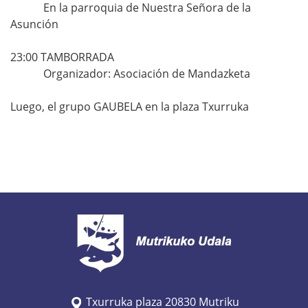
/
En la parroquia de Nuestra Señora de la
Asunción
w
w
23:00
TAMBORRADA
w
Organizador: Asociación de Mandazketa
.
m
Luego, el grupo GAUBELA en la plaza Txurruka
u
t
r
i
k
u
.
e
u
s
Txurruka plaza 20830 Mutriku