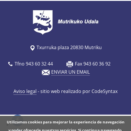
/
e
s
/
a
g
Txurruka plaza 20830 Mutriku
e
n
Tfno 943 60 32 44
Fax 943 60 36 92
d
ENVIAR UN EMAIL
a
/
Aviso legal
- sitio web realizado por CodeSyntax
x
i
s
t
Utilizamos cookies para mejorar la experiencia de navegación
e
y poder ofrecerle nuestros servicios. Si continua navegando,