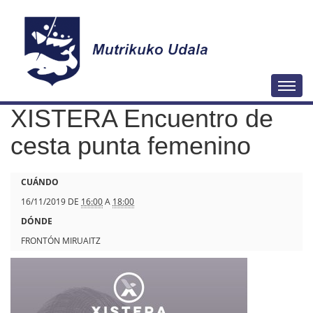
N
Togg
a
XISTERA Encuentro de
v
e
cesta punta femenino
g
a
h
CUÁNDO
c
t
16/11/2019
DE
16:00
A
18:00
i
t
DÓNDE
ó
p
FRONTÓN MIRUAITZ
n
s
:
/