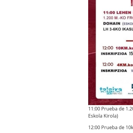
q
/
u
/
í
w
:
w
w
.
m
u
t
r
i
k
u
11:00 Prueba de 1.20
.
Eskola Kirola)
e
u
12:00 Prueba de 10k