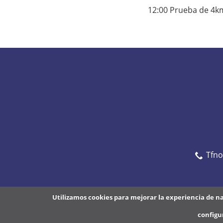
s
12:00 Prueba de 4km
/
e
s
/
a
g
e
n
d
a
Tfn
/
x
x
Utilizamos cookies para mejorar la experiencia de n
-
h
configu