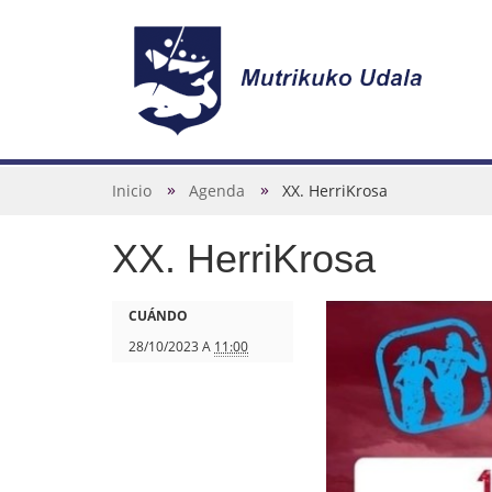
N
a
v
U
Inicio
Agenda
XX. HerriKrosa
e
s
g
XX. HerriKrosa
t
a
e
c
d
h
CUÁNDO
i
e
t
28/10/2023
A
11:00
ó
s
t
n
t
p
á
s
a
: