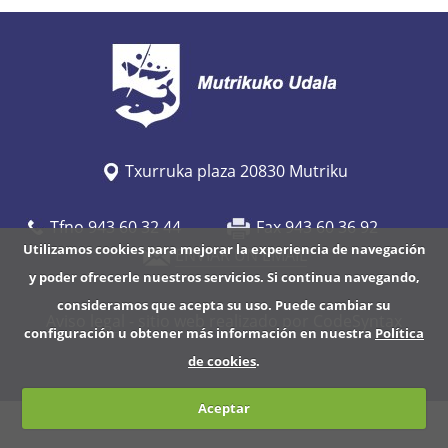
/
w
w
w
.
m
Txurruka plaza 20830 Mutriku
u
t
Tfno 943 60 32 44
Fax 943 60 36 92
r
Utilizamos cookies para mejorar la experiencia de navegación
ENVIAR UN EMAIL
i
y poder ofrecerle nuestros servicios. Si continua navegando,
k
consideramos que acepta su uso. Puede cambiar su
u
Aviso legal
- sitio web realizado por CodeSyntax
configuración u obtener más información en nuestra
Política
.
de cookies
.
e
u
Aceptar
s