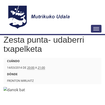
N
Togg
a
Zesta punta- udaberri
v
e
txapelketa
g
a
h
CUÁNDO
c
t
14/03/2014
DE
20:00
A
21:00
i
t
DÓNDE
ó
p
FRONTON MIRUAITZ
n
s
:
/