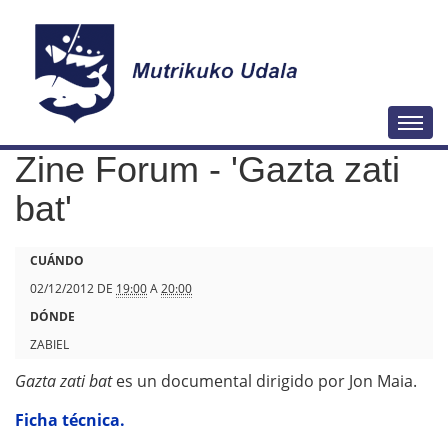
N
Togg
a
Zine Forum - 'Gazta zati
v
e
bat'
g
a
h
CUÁNDO
c
t
02/12/2012
DE
19:00
A
20:00
i
t
DÓNDE
ó
p
ZABIEL
n
s
Gazta zati bat
es un documental dirigido por Jon Maia.
:
Ficha técnica.
/