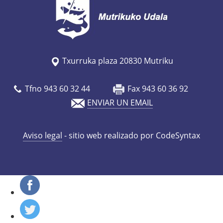
/
e
s
/
a
Txurruka plaza 20830 Mutriku
g
e
Tfno 943 60 32 44
Fax 943 60 36 92
n
ENVIAR UN EMAIL
d
a
Aviso legal
- sitio web realizado por CodeSyntax
/
z
i
n
e
-