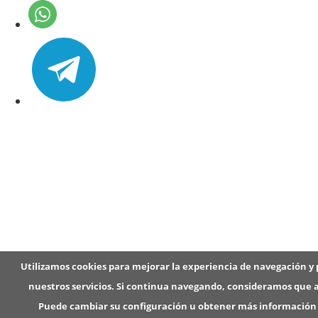
f
o
r
u
m
-
g
a
z
t
a
-
z
a
Utilizamos cookies para mejorar la experiencia de navegación y 
t
nuestros servicios. Si continua navegando, consideramos que 
i
Puede cambiar su configuración u obtener más información