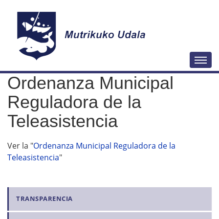
N
Togg
a
Ordenanza Municipal
v
e
Reguladora de la
g
Teleasistencia
a
c
Ver la "
Ordenanza Municipal Reguladora de la
i
Teleasistencia
"
ó
n
N
TRANSPARENCIA
a