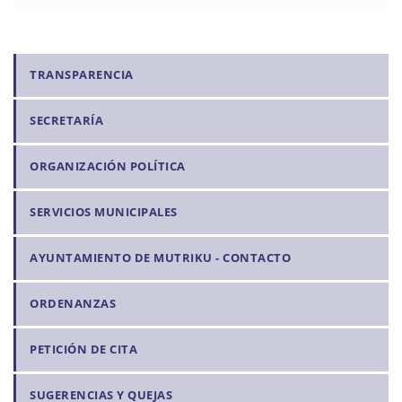
N
TRANSPARENCIA
a
SECRETARÍA
v
e
ORGANIZACIÓN POLÍTICA
g
a
SERVICIOS MUNICIPALES
c
i
AYUNTAMIENTO DE MUTRIKU - CONTACTO
ó
n
ORDENANZAS
PETICIÓN DE CITA
SUGERENCIAS Y QUEJAS