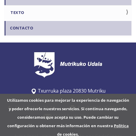
TEXTO
CONTACTO
Txurruka plaza 20830 Mutriku
Utilizamos cookies para mejorar la experiencia de navegación
Tfno 943 60 32 44
Fax 943 60 36 92
y poder ofrecerle nuestros servicios. Si continua navegando,
ENVIAR UN EMAIL
consideramos que acepta su uso. Puede cambiar su
configuración u obtener más información en nuestra
Política
de cookies
.