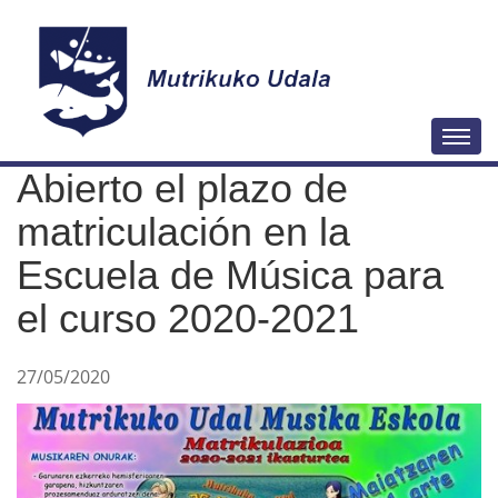
N
Togg
a
Abierto el plazo de
v
e
matriculación en la
g
Escuela de Música para
a
el curso 2020-2021
c
i
ó
27/05/2020
n