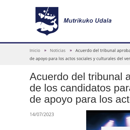
N
a
v
U
Inicio
Noticias
Acuerdo del tribunal aproba
e
s
de apoyo para los actos sociales y culturales del v
g
t
a
Acuerdo del tribunal 
e
c
d
de los candidatos par
i
e
de apoyo para los act
ó
s
n
t
14/07/2023
á
a