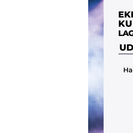
q
u
í
: