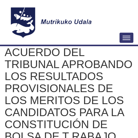
N
Togg
a
ACUERDO DEL
v
e
TRIBUNAL APROBANDO
g
LOS RESULTADOS
a
PROVISIONALES DE
c
i
LOS MERITOS DE LOS
ó
CANDIDATOS PARA LA
n
CONSTITUCIÓN DE
BOLSA DE T RABAJO