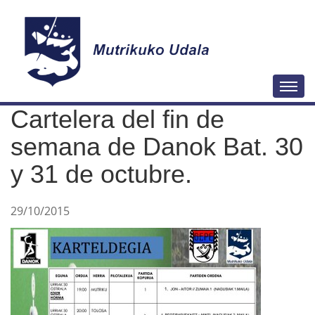
N
Togg
a
Cartelera del fin de
v
e
semana de Danok Bat. 30
g
y 31 de octubre.
a
c
29/10/2015
i
ó
n