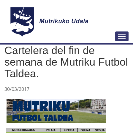
N
Togg
a
Cartelera del fin de
v
e
semana de Mutriku Futbol
g
Taldea.
a
c
30/03/2017
i
ó
n