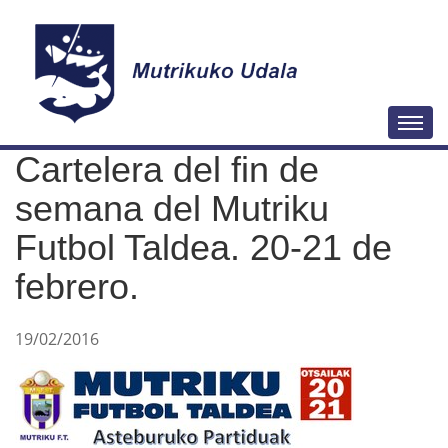
N
Togg
a
Cartelera del fin de
v
e
semana del Mutriku
g
Futbol Taldea. 20-21 de
a
febrero.
c
i
ó
19/02/2016
n