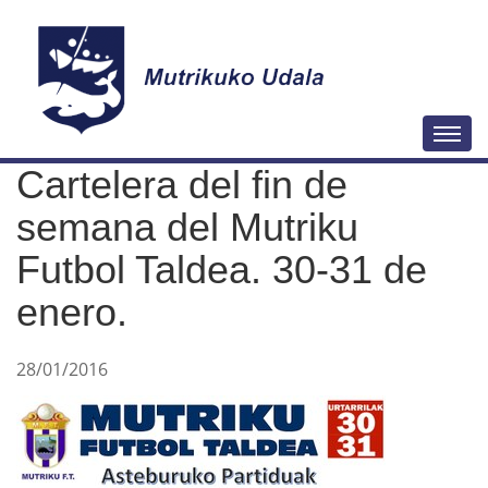
N
Togg
a
Cartelera del fin de
v
e
semana del Mutriku
g
Futbol Taldea. 30-31 de
a
enero.
c
i
ó
28/01/2016
n