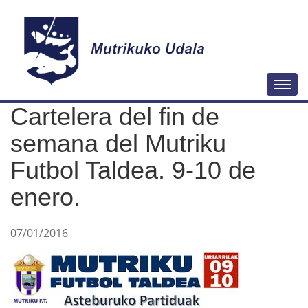
N
Togg
a
Cartelera del fin de
v
e
semana del Mutriku
g
Futbol Taldea. 9-10 de
a
enero.
c
i
ó
07/01/2016
n