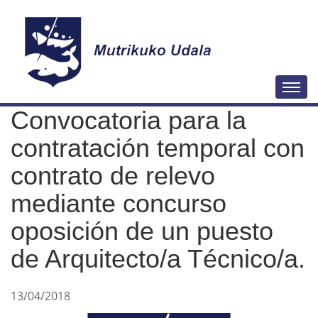
N
Togg
a
Convocatoria para la
v
e
contratación temporal con
g
contrato de relevo
a
mediante concurso
c
i
oposición de un puesto
ó
de Arquitecto/a Técnico/a.
n
13/04/2018