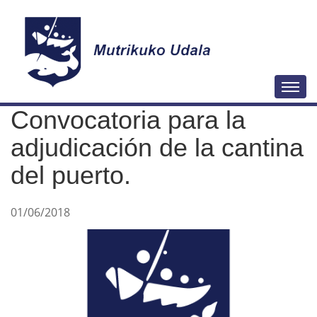
N
Togg
a
Convocatoria para la
v
e
adjudicación de la cantina
g
del puerto.
a
c
01/06/2018
i
ó
n