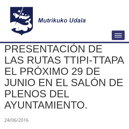
N
Togg
a
PRESENTACIÓN DE
v
e
LAS RUTAS TTIPI-TTAPA
g
EL PRÓXIMO 29 DE
a
JUNIO EN EL SALÓN DE
c
i
PLENOS DEL
ó
AYUNTAMIENTO.
n
24/06/2016