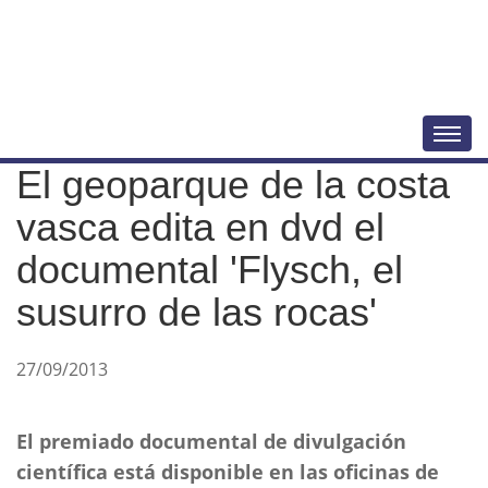
N
Togg
a
El geoparque de la costa
v
e
vasca edita en dvd el
g
documental 'Flysch, el
a
susurro de las rocas'
c
i
ó
27/09/2013
n
El premiado documental de divulgación
científica está disponible en las oficinas de