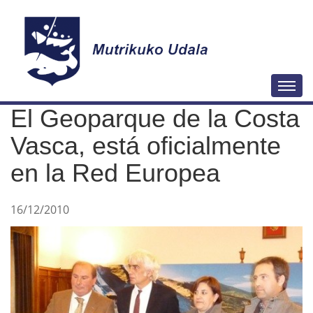
N
Togg
a
El Geoparque de la Costa
v
e
Vasca, está oficialmente
g
en la Red Europea
a
c
16/12/2010
i
ó
n