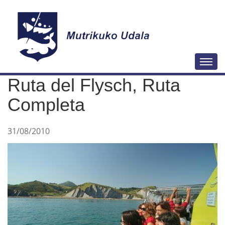
N
Togg
a
Ruta del Flysch, Ruta
v
e
Completa
g
a
31/08/2010
c
i
ó
n