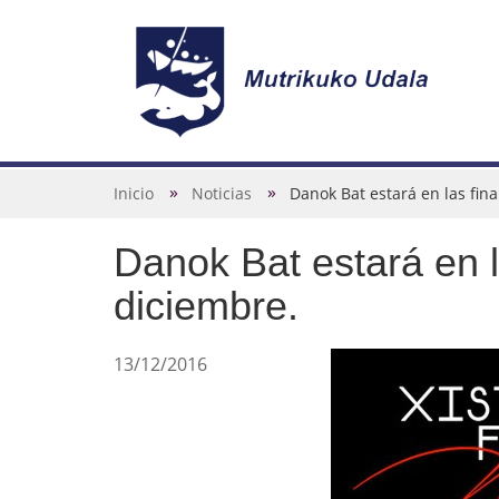
N
a
v
U
Inicio
Noticias
Danok Bat estará en las fin
e
s
g
Danok Bat estará en l
t
a
e
diciembre.
c
d
i
e
13/12/2016
ó
s
n
t
á
a