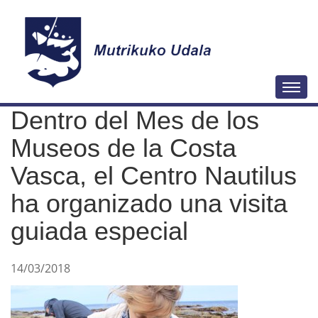
N
Togg
a
Dentro del Mes de los
v
e
Museos de la Costa
g
Vasca, el Centro Nautilus
a
ha organizado una visita
c
i
guiada especial
ó
n
14/03/2018