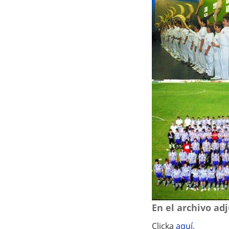
q
u
í
:
En el archivo adj
Clicka
aquí.