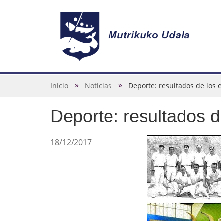
N
a
v
U
Inicio
Noticias
Deporte: resultados de los 
e
s
g
Deporte: resultados d
t
a
e
c
d
18/12/2017
i
e
ó
s
n
t
á
a