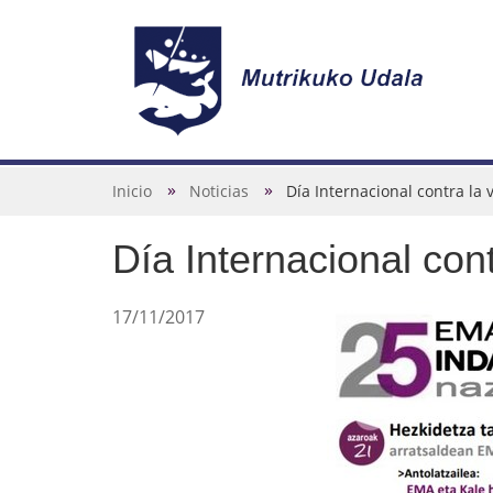
N
a
v
U
Inicio
Noticias
Día Internacional contra la
e
s
g
Día Internacional con
t
a
e
c
d
17/11/2017
i
e
ó
s
n
t
á
a