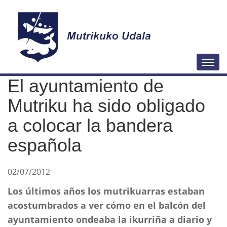
N
Togg
a
El ayuntamiento de
v
e
Mutriku ha sido obligado
g
a colocar la bandera
a
española
c
i
ó
02/07/2012
n
Los últimos años los mutrikuarras estaban
acostumbrados a ver cómo en el balcón del
ayuntamiento ondeaba la ikurriña a diario y