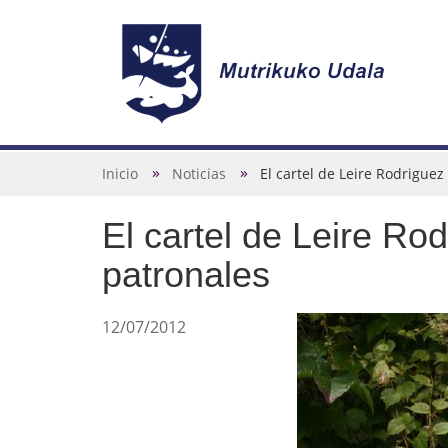
N
a
v
U
Inicio
Noticias
El cartel de Leire Rodriguez
e
s
g
El cartel de Leire Ro
t
a
e
patronales
c
d
i
e
12/07/2012
ó
s
n
t
á
a