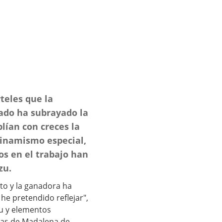
teles que la
rado ha subrayado la
lían con creces la
dinamismo especial,
os en el trabajo han
zu.
to y la ganadora ha
 he pretendido reflejar",
ku y elementos
estas de Madalena de