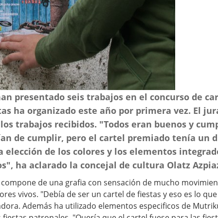
an presentado seis trabajos en el concurso de car
tas ha organizado este año por primera vez. El ju
 los trabajos recibidos. "Todos eran buenos y cump
an de cumplir, pero el cartel premiado tenía un 
a elección de los colores y los elementos integrad
s", ha aclarado la concejal de cultura Olatz Azpia
se compone de una grafia con sensación de mucho movimien
res vivos. "Debía de ser un cartel de fiestas y eso es lo que
adora. Además ha utilizado elementos especificos de Mutri
as fiestas patronales. "Quería que el cartel fuese para las fi