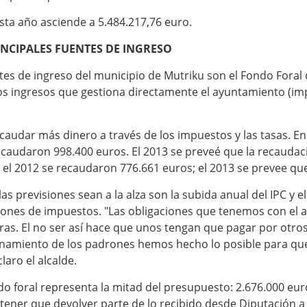
sta año asciende a 5.484.217,76 euro.
NCIPALES FUENTES DE INGRESO
ntes de ingreso del municipio de Mutriku son el Fondo Foral
los ingresos que gestiona directamente el ayuntamiento (im
ecaudar más dinero a través de los impuestos y las tasas. E
 recaudaron 998.400 euros. El 2013 se preveé que la recaudac
s el 2012 se recaudaron 776.661 euros; el 2013 se prevee qu
as previsiones sean a la alza son la subida anual del IPC y 
rones de impuestos. "Las obligaciones que tenemos con el
ras. El no ser así hace que unos tengan que pagar por otros
onamiento de los padrones hemos hecho lo posible para que
laro el alcalde.
do foral representa la mitad del presupuesto: 2.676.000 euro
tener que devolver parte de lo recibido desde Diputación a 