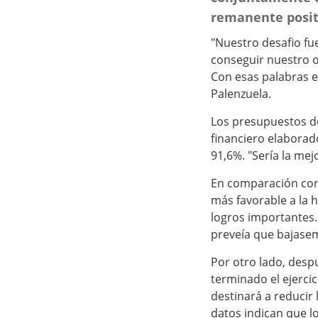
remanente positi
"Nuestro desafio fu
conseguir nuestro o
Con esas palabras e
Palenzuela.
Los presupuestos d
financiero elaborado
91,6%. "Sería la me
En comparación con 
más favorable a la 
logros importantes.
preveía que bajasem
Por otro lado, desp
terminado el ejerci
destinará a reducir
datos indican que l