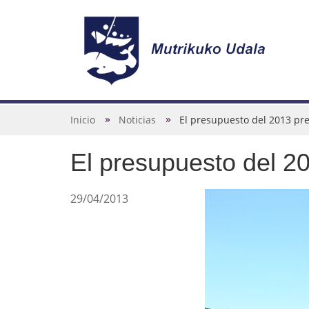
N
a
v
U
Inicio
Noticias
El presupuesto del 2013 pr
e
s
g
El presupuesto del 20
t
a
e
c
d
29/04/2013
i
e
ó
s
n
t
á
a