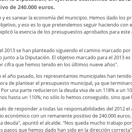
vo de 240.000 euros.
e y es sanear la economía del municipio. Hemos dado los p
bjetivo, y eso es lo que pretendemos seguir haciendo con e
xplicó la esencia de los presupuestos aprobados para este 
el 2013 se han planteado siguiendo el camino marcado por 
 junto a la Diputación. El objetivo marcado para el 2013 es 
jor cifra que hemos tenido en los últimos nueve años".
el año pasado, los representantes municipales han tenido
hora de plantear el presupuesto municipal, ya que terminar
 Por una parte reducieron la deuda viva de un 118% a un 1
os hasta un 110%; no sólo lo hemos conseguido, sino que 
ués de responder a todas las responsabilidades del 2012 el
cio económico con un remanente positivo de 240.000 euros.
 la deuda", apuntó el alcalde. "Nos queda mucho trabajo por
os pasos que hemos dado han sido en la dirección correcta"