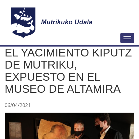
N
Togg
a
EL YACIMIENTO KIPUTZ
v
e
DE MUTRIKU,
g
EXPUESTO EN EL
a
MUSEO DE ALTAMIRA
c
i
ó
06/04/2021
n