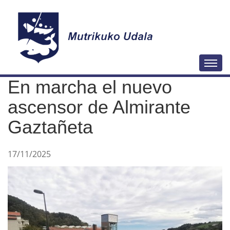
N
Togg
a
En marcha el nuevo
v
e
ascensor de Almirante
g
Gaztañeta
a
c
17/11/2025
i
ó
n