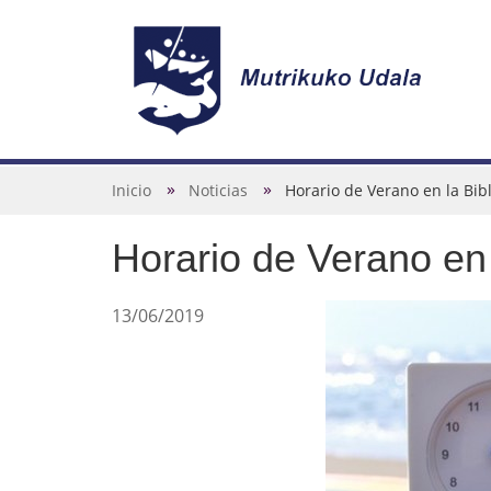
N
a
v
U
Inicio
Noticias
Horario de Verano en la Bib
e
s
g
Horario de Verano en 
t
a
e
c
d
13/06/2019
i
e
ó
s
n
t
á
a