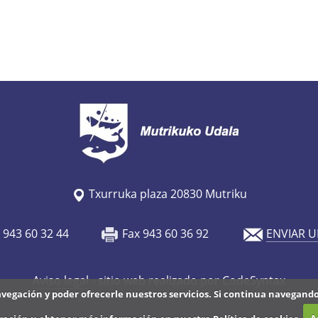
Txurruka plaza 20830 Mutriku
o 943 60 32 44
Fax 943 60 36 92
ENVIAR U
Aviso legal
- sitio web realizado por CodeSyntax
avegación y poder ofrecerle nuestros servicios. Si continua navegan