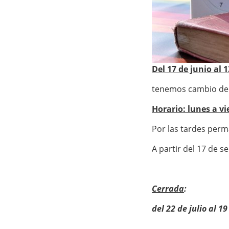
q
u
í
:
Del 17 de junio al 
tenemos cambio de h
Horario: lunes a vi
Por las tardes perm
A partir del 17 de 
Cerrada
:
del 22 de julio al 1