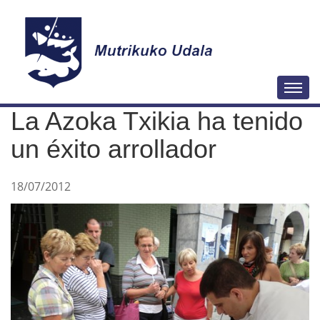
N
Togg
a
La Azoka Txikia ha tenido
v
e
un éxito arrollador
g
a
18/07/2012
c
i
ó
n