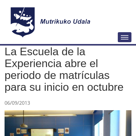
N
Togg
a
La Escuela de la
v
e
Experiencia abre el
g
periodo de matrículas
a
para su inicio en octubre
c
i
ó
06/09/2013
n