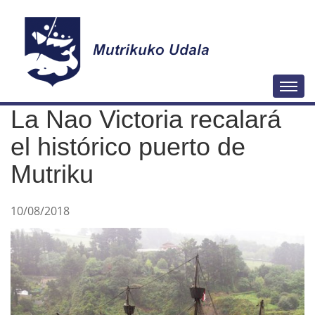
N
Togg
a
La Nao Victoria recalará
v
e
el histórico puerto de
g
Mutriku
a
c
10/08/2018
i
ó
n