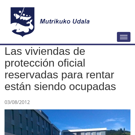
N
Togg
a
Las viviendas de
v
e
protección oficial
g
reservadas para rentar
a
están siendo ocupadas
c
i
ó
03/08/2012
n