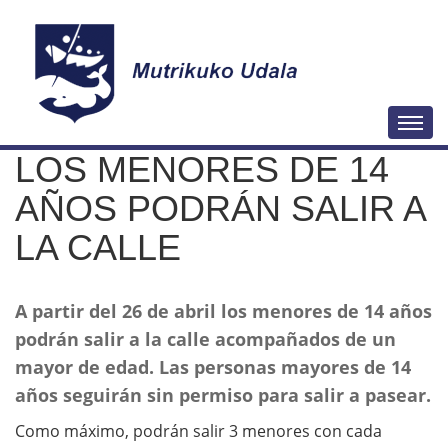
N
Togg
a
LOS MENORES DE 14
v
e
AÑOS PODRÁN SALIR A
g
LA CALLE
a
c
i
A partir del 26 de abril los menores de 14 años
ó
podrán salir a la calle acompañados de un
n
mayor de edad. Las personas mayores de 14
años seguirán sin permiso para salir a pasear.
Como máximo, podrán salir 3 menores con cada