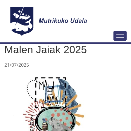
N
Togg
a
Malen Jaiak 2025
v
e
21/07/2025
g
a
c
i
ó
n