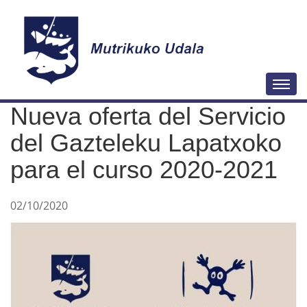
N
Togg
a
Nueva oferta del Servicio
v
e
del Gazteleku Lapatxoko
g
para el curso 2020-2021
a
c
02/10/2020
i
ó
n