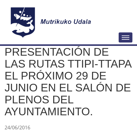
N
Togg
a
PRESENTACIÓN DE
v
e
LAS RUTAS TTIPI-TTAPA
g
EL PRÓXIMO 29 DE
a
JUNIO EN EL SALÓN DE
c
i
PLENOS DEL
ó
AYUNTAMIENTO.
n
24/06/2016