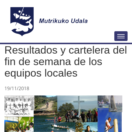
N
Togg
a
Resultados y cartelera del
v
e
fin de semana de los
g
equipos locales
a
c
19/11/2018
i
ó
n