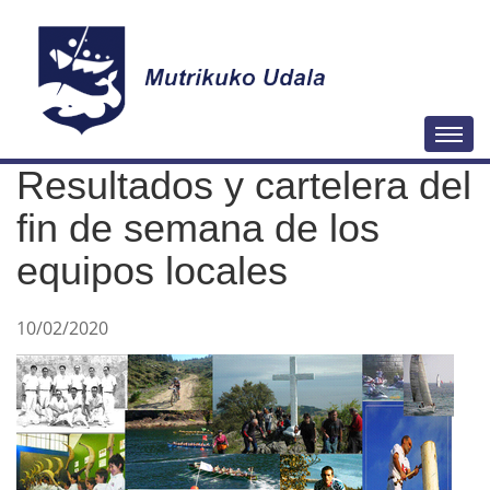
N
Togg
a
Resultados y cartelera del
v
e
fin de semana de los
g
equipos locales
a
c
10/02/2020
i
ó
n