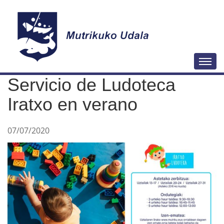
N
Togg
a
Servicio de Ludoteca
v
e
Iratxo en verano
g
a
07/07/2020
c
i
ó
n