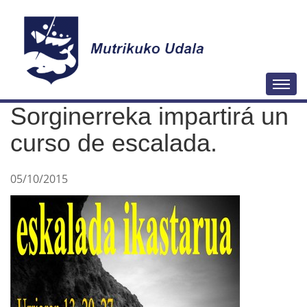
N
Togg
a
Sorginerreka impartirá un
v
e
curso de escalada.
g
a
05/10/2015
c
i
ó
n