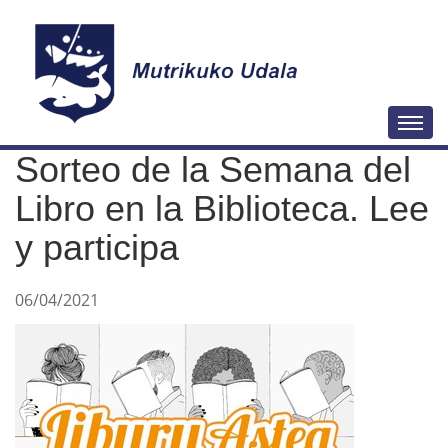
N
Togg
a
Sorteo de la Semana del
v
e
Libro en la Biblioteca. Lee
g
y participa
a
c
06/04/2021
i
ó
n