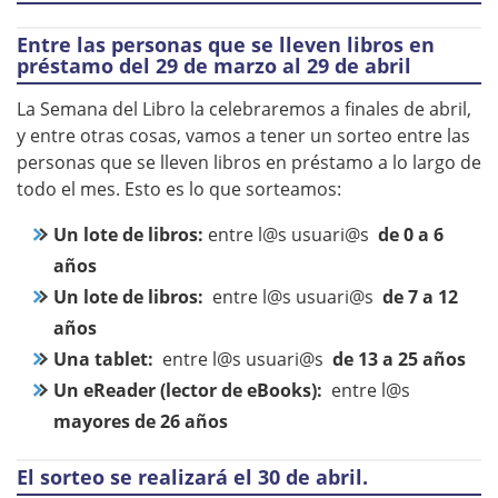
Entre las personas que se lleven libros en
préstamo del 29 de marzo al 29 de abril
La Semana del Libro la celebraremos a finales de abril,
y entre otras cosas, vamos a tener un sorteo entre las
personas que se lleven libros en préstamo a lo largo de
todo el mes. Esto es lo que sorteamos:
Un lote de libros:
entre l@s usuari@s
de
0 a 6
años
Un lote de libros:
entre l@s usuari@s
de
7 a 12
años
Una tablet:
entre l@s usuari@s
de
13 a 25 años
Un eReader (lector de eBooks)
:
entre l@s
mayores de 2
6 años
El sorteo se realizará el 30 de abril.