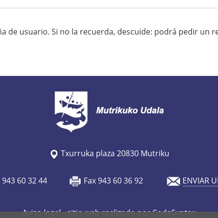
En la siguiente página necesitará su contraseña de usuario. Si no la rec
Txurruka plaza 20830 Mutriku
o 943 60 32 44
Fax 943 60 36 92
ENVIAR U
Aviso legal
- sitio web realizado por CodeSyntax