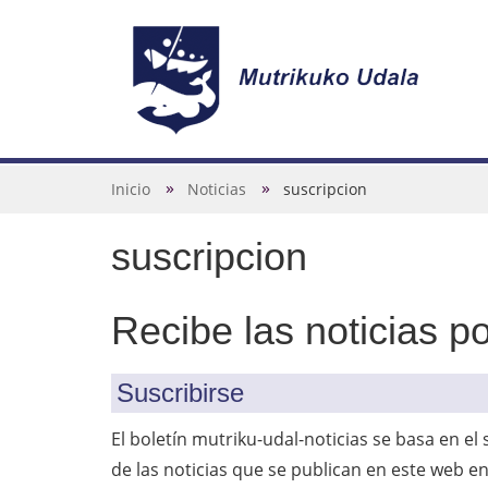
N
a
v
U
Inicio
Noticias
suscripcion
e
s
g
suscripcion
t
a
e
c
d
Recibe las noticias p
i
e
ó
s
Suscribirse
n
t
á
El boletín mutriku-udal-noticias se basa en el 
a
de las noticias que se publican en este web en