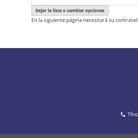
.
Tfn