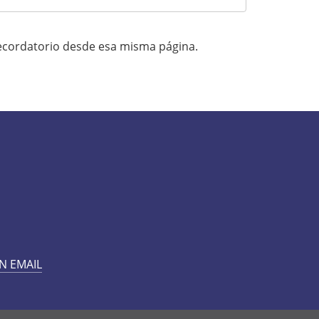
uerda, descuide: podrá pedir un recordatorio desde esa misma página.
N EMAIL