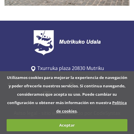
Txurruka plaza 20830 Mutriku
Utilizamos cookies para mejorar la experiencia de navegación
Tfno 943 60 32 44
Fax 943 60 36 92
y poder ofrecerle nuestros servicios. Si continua navegando,
ENVIAR UN EMAIL
consideramos que acepta su uso. Puede cambiar su
configuración u obtener más información en nuestra
Política
de cookies
.
Aviso legal
- sitio web realizado por CodeSyntax
Aceptar