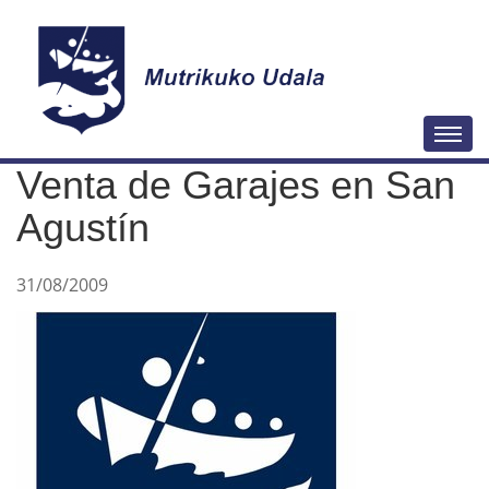
N
Togg
a
Venta de Garajes en San
v
e
Agustín
g
a
31/08/2009
c
i
ó
n