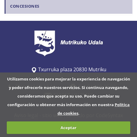
CONCESIONES
Txurruka plaza 20830 Mutriku
Utilizamos cookies para mejorar la experiencia de navegación
Tfno 943 60 32 44
Fax 943 60 36 92
y poder ofrecerle nuestros servicios. Si continua navegando,
ENVIAR UN EMAIL
consideramos que acepta su uso. Puede cambiar su
configuración u obtener más información en nuestra
Política
de cookies
.
Aviso legal
- sitio web realizado por CodeSyntax
Aceptar