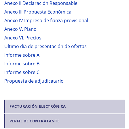
Anexo II Declaración Responsable
Anexo III Propuesta Económica
Anexo IV Impreso de fianza provisional
Anexo V. Plano
Anexo VI. Precios
Ultimo día de presentación de ofertas
Informe sobre A
Informe sobre B
Informe sobre C
Propuesta de adjudicatario
N
FACTURACIÓN ELECTRÓNICA
a
PERFIL DE CONTRATANTE
v