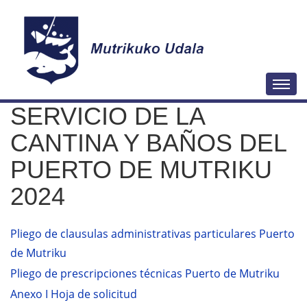
N
Togg
a
SERVICIO DE LA
v
e
CANTINA Y BAÑOS DEL
g
PUERTO DE MUTRIKU
a
2024
c
i
ó
Pliego de clausulas administrativas particulares Puerto
n
de Mutriku
Pliego de prescripciones técnicas Puerto de Mutriku
Anexo I Hoja de solicitud