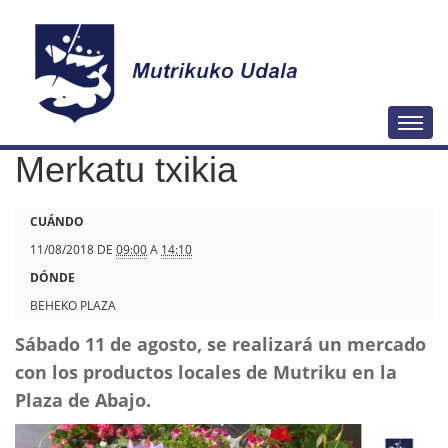
N
Togg
a
Merkatu txikia
v
e
h
CUÁNDO
g
t
11/08/2018
DE
09:00
A
14:10
a
t
DÓNDE
c
p
BEHEKO PLAZA
i
s
ó
Sábado 11 de agosto, se realizará un mercado
:
n
con los productos locales de Mutriku en la
/
Plaza de Abajo.
/
w