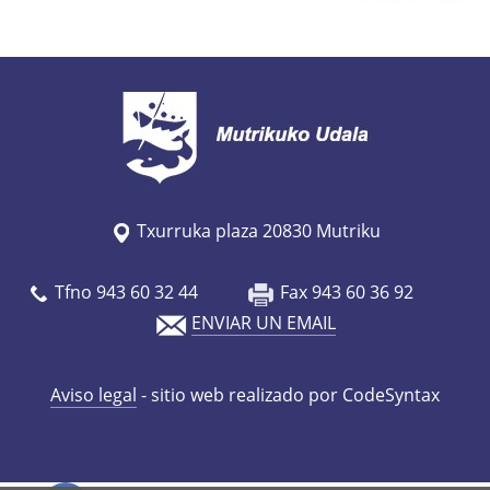
s
/
a
g
e
n
d
Txurruka plaza 20830 Mutriku
a
/
Tfno 943 60 32 44
Fax 943 60 36 92
m
ENVIAR UN EMAIL
e
r
k
Aviso legal
- sitio web realizado por CodeSyntax
a
t
u